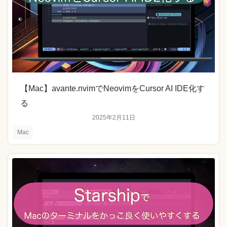
【Mac】avante.nvimでNeovimをCursor AI IDE化す
る
2025年2月11日
Mac