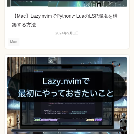
【Mac】Lazy.nvimでPythonとLuaのLSP環境を構
築する方法
2024年9月1日
Mac