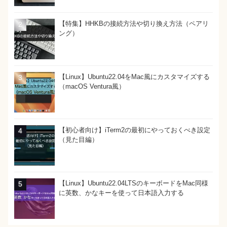
【特集】HHKBの接続方法や切り換え方法（ペアリ
ング）
【Linux】Ubuntu22.04をMac風にカスタマイズする
（macOS Ventura風）
【初心者向け】iTerm2の最初にやっておくべき設定
（見た目編）
【Linux】Ubuntu22.04LTSのキーボードをMac同様
に英数、かなキーを使って日本語入力する