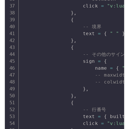
                    click 
=
"v:lua.
}
,
{
-- 境界
                    text 
=
{
" "
}
,
}
,
{
-- その他のサイン
                    sign 
=
{
                        name 
=
{
".
-- maxwidth
-- colwidth
}
,
}
,
{
-- 行番号
                    text 
=
{
 builti
                    click 
=
"v:lua.