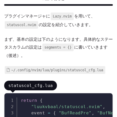
プラグインマネージャに
を用いて、
Lazy.nvim
の設定を紹介していきます。
statuscol.nvim
まず、基本の設定は下のようになります。具体的なステー
タスカラムの設定は
に書いていきます
segments = {}
（後述）。
~/.config/nvim/lua/plugins/statuscol_cfg.lua
statuscol_cfg.lua
Copy
return
{
"luukvbaal/statuscol.nvim"
,
    event 
=
{
"BufReadPre"
,
"BufNew