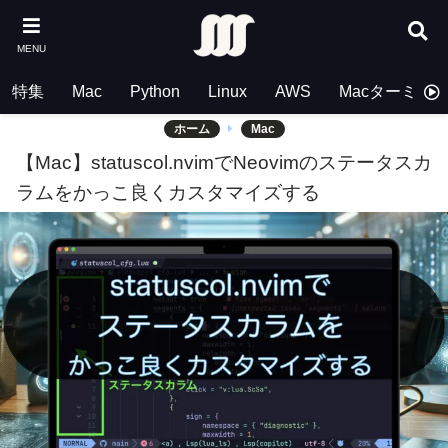
MENU
特集
Mac
Python
Linux
AWS
Macターミナ
ホーム
Mac
【Mac】statuscol.nvimでNeovimのステータスカ
ラムをかっこ良くカスタマイズする