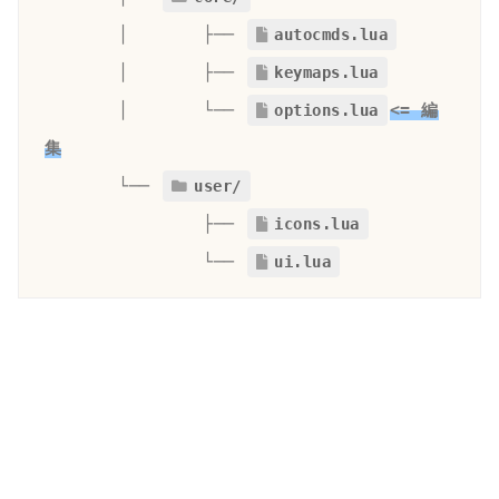
       │       ├── 
autocmds.lua
       │       ├── 
keymaps.lua
       │       └── 
<= 編
options.lua
集
       └── 
user/
               ├── 
icons.lua
└
── 
ui.lua