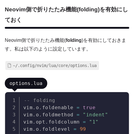
Neovim
側で折りたたみ機能(
folding
)を有効にし
ておく
Neovim側で折りたたみ機能(
folding
)を有効にしておきま
す。私は以下のように設定しています。
~/.config/nvim/lua/core/options.lua
options.lua
Copy
-- folding
vim
.
o
.
foldenable 
=
true
vim
.
o
.
foldmethod 
=
"indent"
vim
.
opt
.
foldcolumn 
=
"1"
vim
.
o
.
foldlevel 
=
99