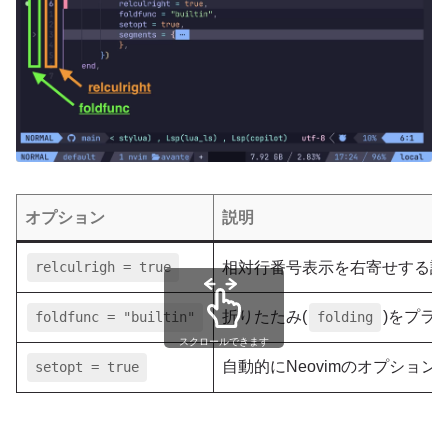
オプション
説明
relculrigh = true
相対行番号表示を右寄せする設
折りたたみ(
)をプラ
foldfunc = "builtin"
folding
スクロールできます
自動的にNeovimのオプショ
setopt = true