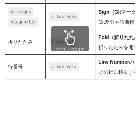
gitsigns
Sign（Gitマー
v:lua.Sc
S
a
diagnostic
Git差分や診断情
Fold（折りたた
折りたたみ
v:lua.Sc
F
a
折りたたみを開閉
スクロールできます
Line Number
の
L
行番号
v:lua.Sc
L
a
その行に移動する