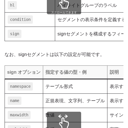
hl
ハイライトグループのラベル
スクロールできます
condition
セグメントの表示条件を定義する
sign
signセグメントを構成するフィ
なお、signセグメントは以下の設定が可能です。
sign オプション
指定する値の型・例
説明
namespace
テーブル形式
表示する
name
正規表現、文字列、テーブル
表示する
maxwidth
数値
サイン表