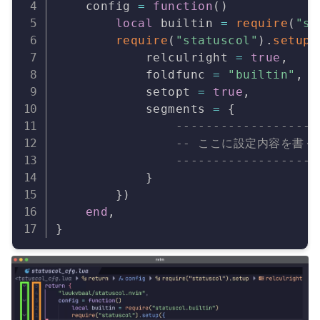
    config 
=
function
(
)
local
 builtin 
=
require
(
"st
require
(
"statuscol"
)
.
setup
(
            relculright 
=
true
,
            foldfunc 
=
"builtin"
,
            setopt 
=
true
,
            segments 
=
{
-------------------
-- ここに設定内容を書く
-------------------
}
}
)
end
,
}