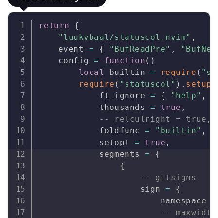
Copy
return
{
"luukvbaal/statuscol.nvim"
,
    event 
=
{
"BufReadPre"
,
"BufNew
    config 
=
function
(
)
local
 builtin 
=
require
(
"st
require
(
"statuscol"
)
.
setup
(
            ft_ignore 
=
{
"help"
,
"
            thousands 
=
true
,
-- relculright = true,
            foldfunc 
=
"builtin"
,
            setopt 
=
true
,
            segments 
=
{
{
-- gitsigns
                    sign 
=
{
                        namespace 
=
-- maxwidth