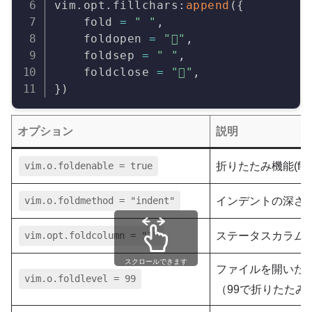
vim
.
opt
.
fillchars
:
append
(
{
    fold 
=
" "
,
    foldopen 
=
""
,
    foldsep 
=
" "
,
    foldclose 
=
""
,
}
)
オプション
説明
vim.o.foldenable = true
折りたたみ機能(fol
vim.o.foldmethod = "indent"
インデントの深さ
vim.opt.foldcolumn = "1"
ステータスカラム
スクロールできます
ファイルを開いた
vim.o.foldlevel = 99
（99で折りたた