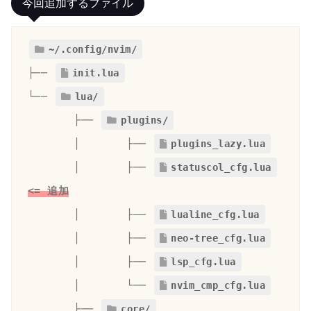
今回追加するファイル
~/.config/nvim/
├── 
init.lua
└─
─ 
lua/
       ├── 
plugins/
       │       ├── 
       │       ├── 
statuscol_cfg.lua
<= 追加
       │       ├── 
lualine_cfg.lua
│       ├── 
neo-tree_cfg.lua
       │       ├── 
lsp_cfg.lua
       │       └── 
nvim_cmp_cfg.lua
       ├── 
core/