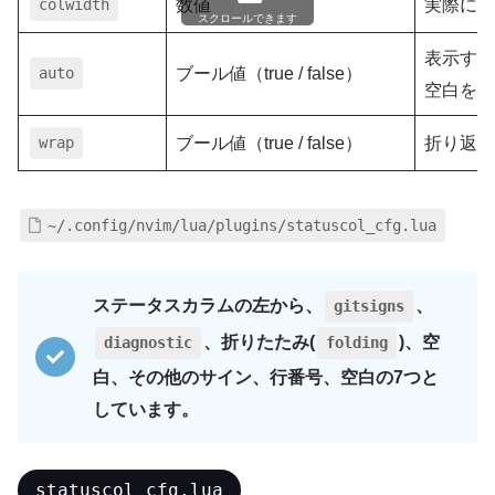
colwidth
数値
実際に確
スクロールできます
表示する
auto
ブール値（true / false）
空白を確
wrap
ブール値（true / false）
折り返し
~/.config/nvim/lua/plugins/statuscol_cfg.lua
ステータスカラムの左から、
、
gitsigns
、折りたたみ(
)、空
diagnostic
folding
白、その他のサイン、行番号、空白の7つと
しています。
statuscol_cfg.lua